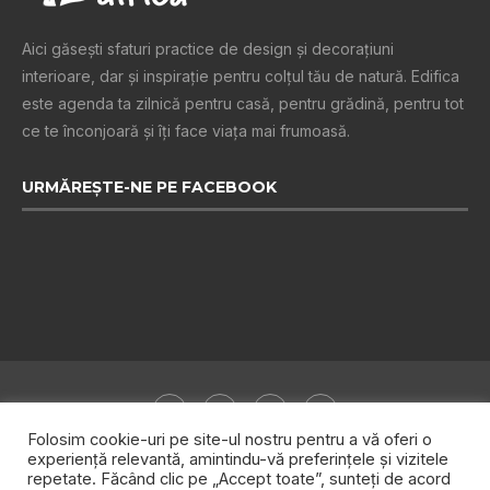
Aici găsești sfaturi practice de design şi decoraţiuni
interioare, dar și inspiraţie pentru colţul tău de natură. Edifica
este agenda ta zilnică pentru casă, pentru grădină, pentru tot
ce te înconjoară şi îţi face viaţa mai frumoasă.
URMĂREȘTE-NE PE FACEBOOK
Folosim cookie-uri pe site-ul nostru pentru a vă oferi o
experiență relevantă, amintindu-vă preferințele și vizitele
repetate. Făcând clic pe „Accept toate”, sunteți de acord