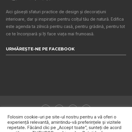
Aici găsești sfaturi practice de design şi decoraţiuni
interioare, dar și inspiraţie pentru colţul tău de natură. Edifica
este agenda ta zilnică pentru casă, pentru grădină, pentru tot
ce te înconjoară şi îţi face viaţa mai frumoasă.
URMĂREȘTE-NE PE FACEBOOK
Folosim cookie-uri pe site-ul nostru pentru a vă oferi o
experiență relevantă, amintindu-vă preferințele și vizitele
repetate. Făcând clic pe „Accept toate”, sunteți de acord
Despre noi
Publicitate
Politica de confidențialitate