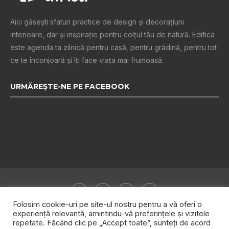
Aici găsești sfaturi practice de design şi decoraţiuni
interioare, dar și inspiraţie pentru colţul tău de natură. Edifica
este agenda ta zilnică pentru casă, pentru grădină, pentru tot
ce te înconjoară şi îţi face viaţa mai frumoasă.
URMĂREȘTE-NE PE FACEBOOK
Folosim cookie-uri pe site-ul nostru pentru a vă oferi o
experiență relevantă, amintindu-vă preferințele și vizitele
repetate. Făcând clic pe „Accept toate”, sunteți de acord