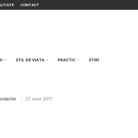
ALITATE
CONTACT
RI
STIL DE VIATA
PRACTIC
STIRI
Iordache
27 iunie 2017