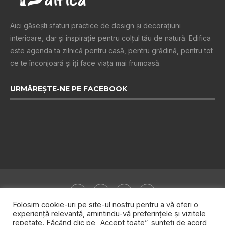
Aici găsești sfaturi practice de design şi decoraţiuni
interioare, dar și inspiraţie pentru colţul tău de natură. Edifica
este agenda ta zilnică pentru casă, pentru grădină, pentru tot
ce te înconjoară şi îţi face viaţa mai frumoasă.
URMĂREȘTE-NE PE FACEBOOK
Folosim cookie-uri pe site-ul nostru pentru a vă oferi o
experiență relevantă, amintindu-vă preferințele și vizitele
repetate. Făcând clic pe „Accept toate”, sunteți de acord