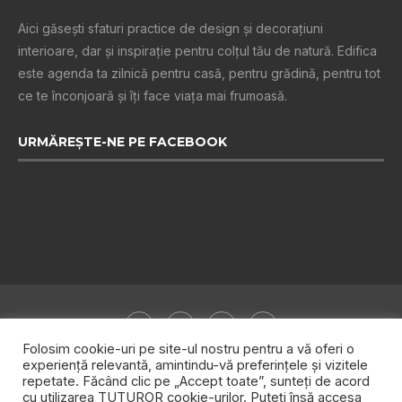
Aici găsești sfaturi practice de design şi decoraţiuni
interioare, dar și inspiraţie pentru colţul tău de natură. Edifica
este agenda ta zilnică pentru casă, pentru grădină, pentru tot
ce te înconjoară şi îţi face viaţa mai frumoasă.
URMĂREȘTE-NE PE FACEBOOK
Folosim cookie-uri pe site-ul nostru pentru a vă oferi o
experiență relevantă, amintindu-vă preferințele și vizitele
repetate. Făcând clic pe „Accept toate”, sunteți de acord
Despre noi
Publicitate
Politica de confidențialitate
cu utilizarea TUTUROR cookie-urilor. Puteți însă accesa