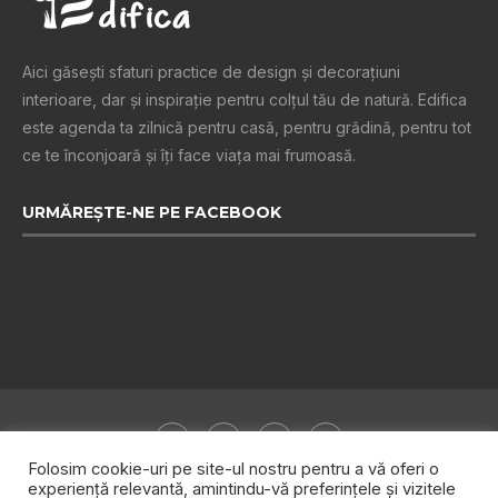
Aici găsești sfaturi practice de design şi decoraţiuni
interioare, dar și inspiraţie pentru colţul tău de natură. Edifica
este agenda ta zilnică pentru casă, pentru grădină, pentru tot
ce te înconjoară şi îţi face viaţa mai frumoasă.
URMĂREȘTE-NE PE FACEBOOK
Folosim cookie-uri pe site-ul nostru pentru a vă oferi o
experiență relevantă, amintindu-vă preferințele și vizitele