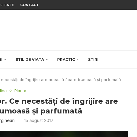
ALITATE
CONTACT
RI
STIL DE VIATA
PRACTIC
STIRI
 necestăți de îngrijire are această floare frumoasă și parfumată
dina
Plante
r. Ce necestăți de îngrijire are
frumoasă și parfumată
rginean
15 august 2017