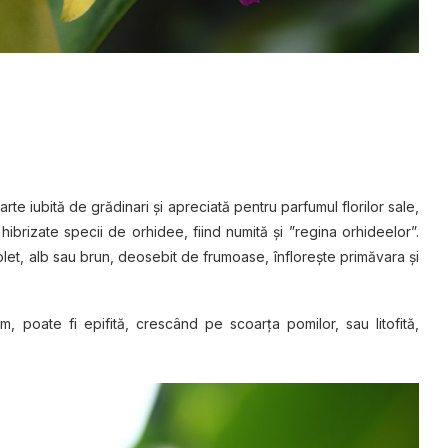
te iubită de grădinari și apreciată pentru parfumul florilor sale,
hibrizate specii de orhidee, fiind numită și ”regina orhideelor”.
violet, alb sau brun, deosebit de frumoase, înflorește primăvara și
 poate fi epifită, crescând pe scoarța pomilor, sau litofită,