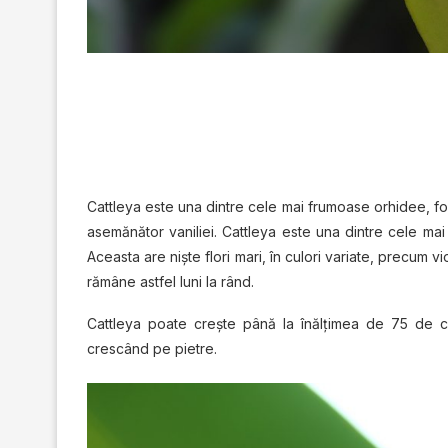
Cattleya este una dintre cele mai frumoase orhidee, foar
asemănător vaniliei. Cattleya este una dintre cele mai 
Aceasta are niște flori mari, în culori variate, precum 
rămâne astfel luni la rând.
Cattleya poate crește până la înălțimea de 75 de cm,
crescând pe pietre.