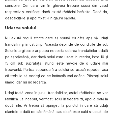
sensibile. Cei care vin în ghiveci trebuie scoşi din vasul
respectiv şi verificaţi dacă există rădăcini încâlcite. Dacă da,
descâlciţi-le şi apoi fixaţi-i în gaura săpată.
Udarea solului
Nu există reguli stricte care să spună cu câtă apă să udaţi
trandafirii şi în cât timp. Aceasta depinde de condițiile de sol.
Solurile argiloase ar putea necesita udarea trandafirilor odată
pe săptămână, dar dacă solul este uscat în interior, între 10 şi
15 cm sub suprafaţă, atunci este nevoie de o udare mai
frecventă. Partea superioară a solului se usucă repede, aşa
că trebuie să vedeţi ce se întâmplă mai adânc. Păstrați solul
umed, dar nu ud leoarcă.
Udaţi toată zona în jurul trandafirilor, astfel rădăcinile se vor
ramifica. La început, verificați solul în fiecare zi, apoi o dată la
două zile. Ar trebui să ajungeţi la punctul în care să udaţi
plantele o dată pe săptămână, sau dacă este cald și uscat, de