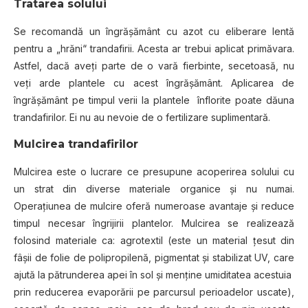
Tratarea solului
Se recomandă un îngrășământ cu azot cu eliberare lentă
pentru a „hrăni“ trandafirii. Acesta ar trebui aplicat primăvara.
Astfel, dacă aveți parte de o vară fierbinte, secetoasă, nu
veţi arde plantele cu acest îngrășământ. Aplicarea de
îngrăşământ pe timpul verii la plantele înflorite poate dăuna
trandafirilor. Ei nu au nevoie de o fertilizare suplimentară.
Mulcirea trandafirilor
Mulcirea este o lucrare ce presupune acoperirea solului cu
un strat din diverse materiale organice şi nu numai.
Operaţiunea de mulcire oferă numeroase avantaje şi reduce
timpul necesar îngrijirii plantelor. Mulcirea se realizează
folosind materiale ca: agrotextil (este un material ţesut din
fâşii de folie de polipropilenă, pigmentat şi stabilizat UV, care
ajută la pătrunderea apei în sol şi menţine umiditatea acestuia
prin reducerea evaporării pe parcursul perioadelor uscate),