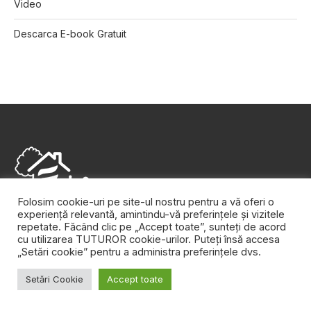
Video
Descarca E-book Gratuit
Folosim cookie-uri pe site-ul nostru pentru a vă oferi o
experiență relevantă, amintindu-vă preferințele și vizitele
Aici găsești sfaturi practice de design şi decoraţiuni
repetate. Făcând clic pe „Accept toate”, sunteți de acord
interioare, dar și inspiraţie pentru colţul tău de natură. Edifica
cu utilizarea TUTUROR cookie-urilor. Puteți însă accesa
„Setări cookie” pentru a administra preferințele dvs.
este agenda ta zilnică pentru casă, pentru grădină, pentru tot
ce te înconjoară şi îţi face viaţa mai frumoasă.
Setări Cookie
Accept toate
URMĂREȘTE-NE PE FACEBOOK