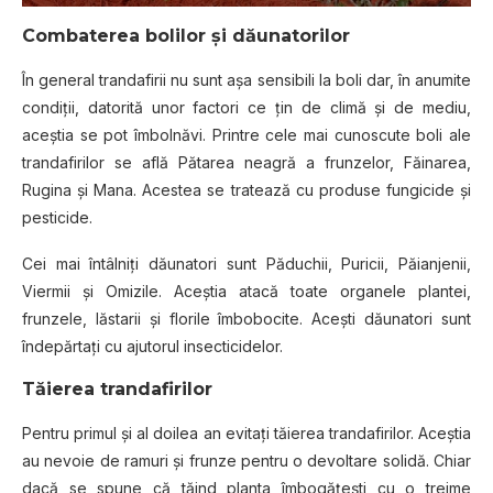
Combaterea bolilor şi dăunatorilor
În general trandafirii nu sunt aşa sensibili la boli dar, în anumite
condiţii, datorită unor factori ce ţin de climă şi de mediu,
aceştia se pot îmbolnăvi. Printre cele mai cunoscute boli ale
trandafirilor se află Pătarea neagră a frunzelor, Făinarea,
Rugina şi Mana. Acestea se tratează cu produse fungicide şi
pesticide.
Cei mai întâlniţi dăunatori sunt Păduchii, Puricii, Păianjenii,
Viermii şi Omizile. Aceștia atacă toate organele plantei,
frunzele, lăstarii şi florile îmbobocite. Aceşti dăunatori sunt
îndepărtaţi cu ajutorul insecticidelor.
Tăierea trandafirilor
Pentru primul şi al doilea an evitaţi tăierea trandafirilor. Aceştia
au nevoie de ramuri şi frunze pentru o devoltare solidă. Chiar
dacă se spune că tăind planta îmbogăţeşti cu o treime