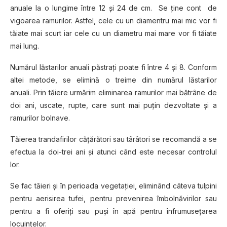
anuale la o lungime între 12 şi 24 de cm. Se ţine cont de
vigoarea ramurilor. Astfel, cele cu un diamentru mai mic vor fi
tăiate mai scurt iar cele cu un diametru mai mare vor fi tăiate
mai lung.
Numărul lăstarilor anuali păstraţi poate fi între 4 şi 8. Conform
altei metode, se elimină o treime din numărul lăstarilor
anuali. Prin tăiere urmărim eliminarea ramurilor mai bătrâne de
doi ani, uscate, rupte, care sunt mai puţin dezvoltate şi a
ramurilor bolnave.
Tăierea trandafirilor cățărători sau târâtori se recomandă a se
efectua la doi-trei ani şi atunci când este necesar controlul
lor.
Se fac tăieri şi în perioada vegetaţiei, eliminând câteva tulpini
pentru aerisirea tufei, pentru prevenirea îmbolnăvirilor sau
pentru a fi oferiţi sau puşi în apă pentru înfrumuseţarea
locuinţelor.