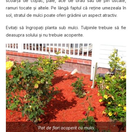
scoarţă de copac, paie, ace de brad sau de pin uscate,
ramuri tocate şi altele. Pe lângă faptul că reţine umezeala în
sol, stratul de mulci poate oferi grădinii un aspect atractiv.
Evitați să îngropaţi planta sub mulci. Tulpinile trebuie să fie
deasupra solului şi nu trebuie acoperite.
Pat de flori acoperit cu mulci