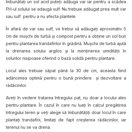
îmbunătaţi un sol acid puteţi adăuga var iar pentru a scădea
PH-ul solului se adaugă sulf. Nu trebuie adăugat prea mult var
sau sulf pentru a nu afecta plantele.
În afară de var sau sulf, va trebui să adăugaţi aproximativ 5
cm de muşchi de turbă şi compost pentru a obţine un sol bun
pentru plantarea trandafirilor în grădină. Muşchii de turbă ajută
la drenarea solului argilos şi la menţinerea umidităţii în
solurilor nisipoase oferind o bază solidă pentru plantare.
Locul ales trebuie săpat până la 30 de cm, aceasta fiind
adâncimea optimă pentru o bună prindere şi dezvoltare a
rădăcinilor.
Aveţi în vedere tratarea întregului pat, nu doar a locului ales
pentru plantare. În cazul în care nu luaţi în calcul pregătirea
întregului teren şi veţi alege să îmbunătăţiţi doar locul în care
plantaţi trandafirii, limitaţi de fapt creşterea rădăcinilor, iar
terenul nu se va drena.