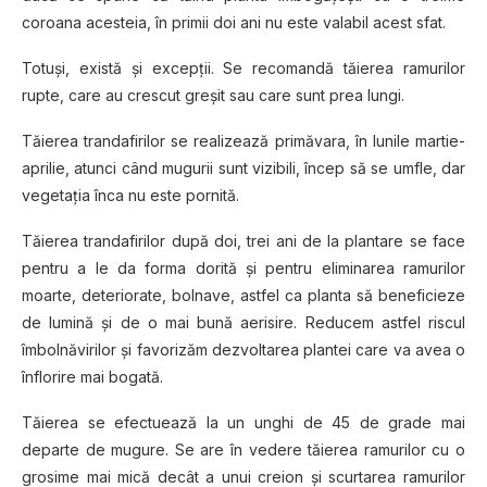
coroana acesteia, în primii doi ani nu este valabil acest sfat.
Totuşi, există şi excepţii. Se recomandă tăierea ramurilor
rupte, care au crescut greșit sau care sunt prea lungi.
Tăierea trandafirilor se realizează primăvara, în lunile martie-
aprilie, atunci când mugurii sunt vizibili, încep să se umfle, dar
vegetaţia înca nu este pornită.
Tăierea trandafirilor după doi, trei ani de la plantare se face
pentru a le da forma dorită şi pentru eliminarea ramurilor
moarte, deteriorate, bolnave, astfel ca planta să beneficieze
de lumină şi de o mai bună aerisire. Reducem astfel riscul
îmbolnăvirilor şi favorizăm dezvoltarea plantei care va avea o
înflorire mai bogată.
Tăierea se efectuează la un unghi de 45 de grade mai
departe de mugure. Se are în vedere tăierea ramurilor cu o
grosime mai mică decât a unui creion şi scurtarea ramurilor