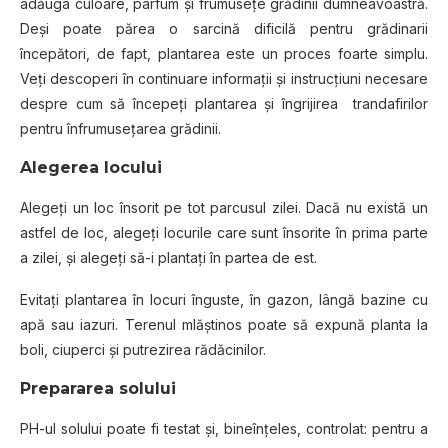
adăuga culoare, parfum şi frumuseţe grădinii dumneavoastră.
Deşi poate părea o sarcină dificilă pentru grădinarii
începători, de fapt, plantarea este un proces foarte simplu.
Veţi descoperi în continuare informaţii şi instrucțiuni necesare
despre cum să începeţi plantarea şi îngrijirea trandafirilor
pentru înfrumuseţarea grădinii.
Alegerea locului
Alegeți un loc însorit pe tot parcusul zilei. Dacă nu există un
astfel de loc, alegeţi locurile care sunt însorite în prima parte
a zilei, şi alegeţi să-i plantaţi în partea de est.
Evitați plantarea în locuri înguste, în gazon, lângă bazine cu
apă sau iazuri. Terenul mlăştinos poate să expună planta la
boli, ciuperci şi putrezirea rădăcinilor.
Prepararea solului
PH-ul solului poate fi testat şi, bineînţeles, controlat: pentru a