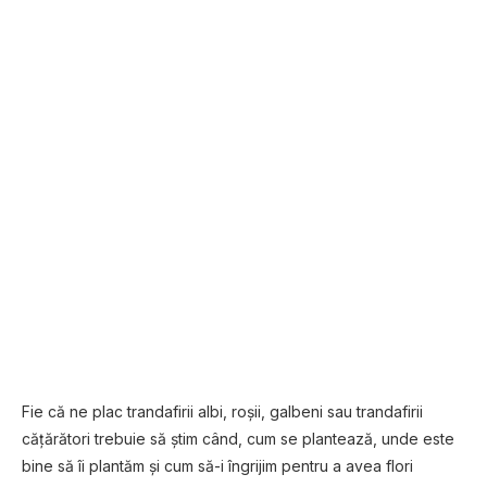
Fie că ne plac trandafirii albi, roşii, galbeni sau trandafirii
căţărători trebuie să ştim când, cum se plantează, unde este
bine să îi plantăm şi cum să-i îngrijim pentru a avea flori