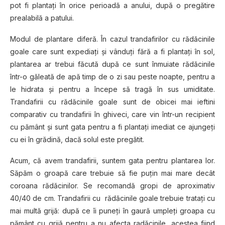
pot fi plantaţi în orice perioadă a anului, după o pregătire
prealabilă a patului.
Modul de plantare diferă. În cazul trandafirilor cu rădăcinile
goale care sunt expediaţi și vânduţi fără a fi plantaţi în sol,
plantarea ar trebui făcută după ce sunt înmuiate rădăcinile
într-o găleată de apă timp de o zi sau peste noapte, pentru a
le hidrata și pentru a începe să tragă în sus umiditate.
Trandafirii cu rădăcinile goale sunt de obicei mai ieftini
comparativ cu trandafirii în ghiveci, care vin într-un recipient
cu pământ și sunt gata pentru a fi plantaţi imediat ce ajungeţi
cu ei în grădină, dacă solul este pregătit.
Acum, că avem trandafirii, suntem gata pentru plantarea lor.
Săpăm o groapă care trebuie să fie puţin mai mare decât
coroana rădăcinilor. Se recomandă gropi de aproximativ
40/40 de cm. Trandafirii cu rădăcinile goale trebuie trataţi cu
mai multă grijă: după ce îi puneţi în gaură umpleţi groapa cu
pământ cu grijă pentru a nu afecta radăcinile, acestea fiind