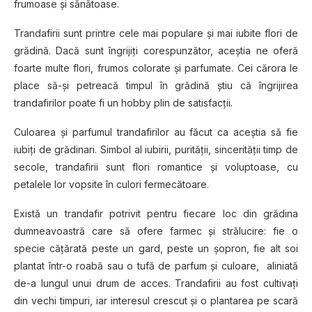
frumoase şi sănătoase.
Trandafirii sunt printre cele mai populare şi mai iubite flori de
grădină. Dacă sunt îngrijiţi corespunzător, aceştia ne oferă
foarte multe flori, frumos colorate şi parfumate. Cei cărora le
place să-și petreacă timpul în grădină ştiu că îngrijirea
trandafirilor poate fi un hobby plin de satisfacții.
Culoarea și parfumul trandafirilor au făcut ca aceştia să fie
iubiţi de grădinari. Simbol al iubirii, purităţii, sincerităţii timp de
secole, trandafirii sunt flori romantice şi voluptoase, cu
petalele lor vopsite în culori fermecătoare.
Există un trandafir potrivit pentru fiecare loc din grădina
dumneavoastră care să ofere farmec şi strălucire: fie o
specie căţărată peste un gard, peste un șopron, fie alt soi
plantat într-o roabă sau o tufă de parfum şi culoare, aliniată
de-a lungul unui drum de acces. Trandafirii au fost cultivaţi
din vechi timpuri, iar interesul crescut şi o plantarea pe scară