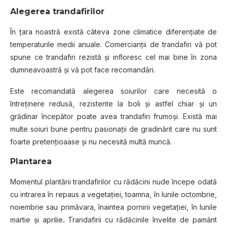
Alegerea trandafirilor
În ţara noastră există câteva zone climatice diferenţiate de
temperaturile medii anuale. Comercianţii de trandafiri vă pot
spune ce trandafiri rezistă şi infloresc cel mai bine în zona
dumneavoastră şi vă pot face recomandări.
Este recomandată alegerea soiurilor care necesită o
întreţinere redusă, rezistente la boli şi astfel chiar şi un
grădinar începător poate avea trandafiri frumoşi. Există mai
multe soiuri bune pentru pasionaţii de gradinărit care nu sunt
foarte pretenţioaase şi nu necesită multă muncă.
Plantarea
Momentul plantării trandafirilor cu rădăcini nude începe odată
cu intrarea în repaus a vegetaţiei, toamna, în lunile octombrie,
noiembrie sau primăvara, înaintea pornirii vegetaţiei, în lunile
martie şi aprilie
.
Trandafirii cu rădăcinile învelite de pamânt