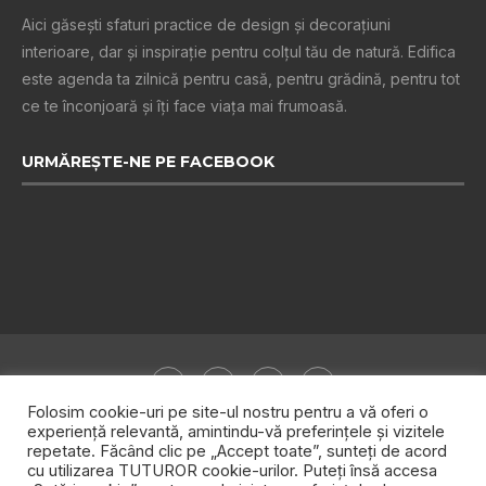
Aici găsești sfaturi practice de design şi decoraţiuni
interioare, dar și inspiraţie pentru colţul tău de natură. Edifica
este agenda ta zilnică pentru casă, pentru grădină, pentru tot
ce te înconjoară şi îţi face viaţa mai frumoasă.
URMĂREȘTE-NE PE FACEBOOK
Folosim cookie-uri pe site-ul nostru pentru a vă oferi o
experiență relevantă, amintindu-vă preferințele și vizitele
repetate. Făcând clic pe „Accept toate”, sunteți de acord
Despre noi
Publicitate
Politica de confidențialitate
cu utilizarea TUTUROR cookie-urilor. Puteți însă accesa