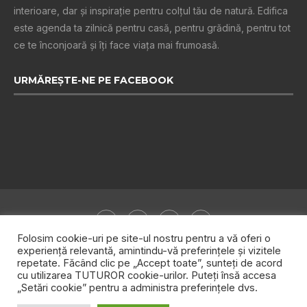
interioare, dar și inspiraţie pentru colţul tău de natură. Edifica
este agenda ta zilnică pentru casă, pentru grădină, pentru tot
ce te înconjoară şi îţi face viaţa mai frumoasă.
URMĂREȘTE-NE PE FACEBOOK
Folosim cookie-uri pe site-ul nostru pentru a vă oferi o
experiență relevantă, amintindu-vă preferințele și vizitele
repetate. Făcând clic pe „Accept toate”, sunteți de acord
Despre noi
Publicitate
Politica de confidențialitate
cu utilizarea TUTUROR cookie-urilor. Puteți însă accesa
„Setări cookie” pentru a administra preferințele dvs.
Contact