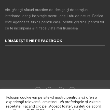
Aici găsești sfaturi practice de design şi decoraţiuni
interioare, dar și inspiraţie pentru colţul tău de natură. Edifica
este agenda ta zilnică pentru casă, pentru grădină, pentru tot
ce te înconjoară şi îţi face viaţa mai frumoasă.
URMĂREȘTE-NE PE FACEBOOK
Folosim cookie-uri pe site-ul nostru pentru a vă oferi o
experiență relevantă, amintindu-vă preferințele și vizitele
repetate. Făcând clic pe „Accept toate”, sunteți de acord
Despre noi
Publicitate
Politica de confidențialitate