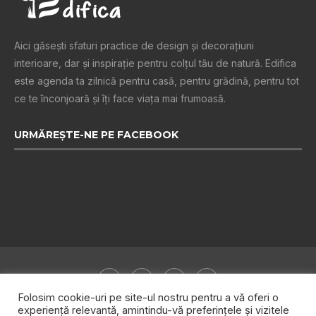
Aici găsești sfaturi practice de design şi decoraţiuni
interioare, dar și inspiraţie pentru colţul tău de natură. Edifica
este agenda ta zilnică pentru casă, pentru grădină, pentru tot
ce te înconjoară şi îţi face viaţa mai frumoasă.
URMĂREȘTE-NE PE FACEBOOK
Folosim cookie-uri pe site-ul nostru pentru a vă oferi o
experiență relevantă, amintindu-vă preferințele și vizitele