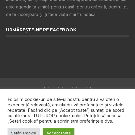
este agenda ta zilnică pentru casă, pentru grădină, pentru tot
ce te înconjoară şi îţi face viaţa mai frumoasă.
URMĂREȘTE-NE PE FACEBOOK
Folosim cookie-uri pe site-ul nostru pentru a vă oferi o
experiență relevantă, amintindu-vă preferințele și vizitele
repetate. Făcând clic pe „Accept toate”, sunteți de acord
Despre noi
Publicitate
Politica de confidențialitate
cu utilizarea TUTUROR cookie-urilor. Puteți însă accesa
Contact
„Setări cookie” pentru a administra preferințele dvs.
Setări Cookie
Accept toate