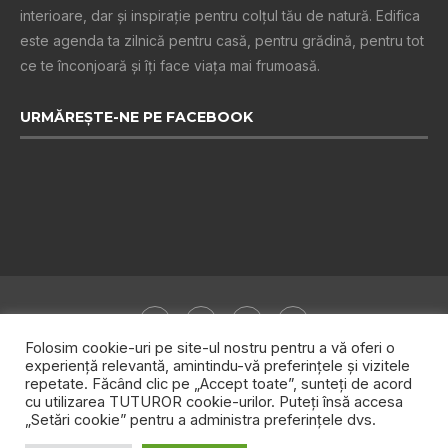
interioare, dar și inspiraţie pentru colţul tău de natură. Edifica
este agenda ta zilnică pentru casă, pentru grădină, pentru tot
ce te înconjoară şi îţi face viaţa mai frumoasă.
URMĂREȘTE-NE PE FACEBOOK
Folosim cookie-uri pe site-ul nostru pentru a vă oferi o
experiență relevantă, amintindu-vă preferințele și vizitele
repetate. Făcând clic pe „Accept toate”, sunteți de acord
Despre noi
Publicitate
Politica de confidențialitate
cu utilizarea TUTUROR cookie-urilor. Puteți însă accesa
„Setări cookie” pentru a administra preferințele dvs.
Contact