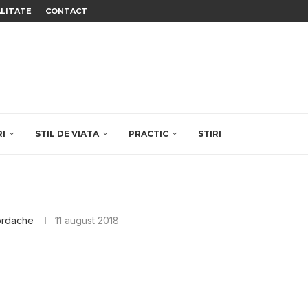
ALITATE
CONTACT
RI
STIL DE VIATA
PRACTIC
STIRI
ordache
11 august 2018