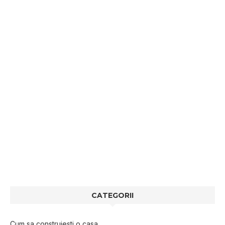
CATEGORII
Cum sa construiesti o casa