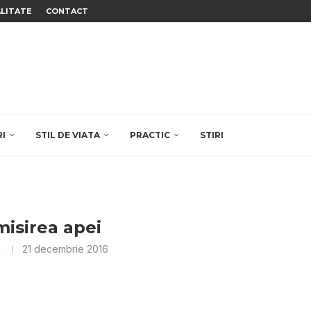
ALITATE
CONTACT
RI
STIL DE VIATA
PRACTIC
STIRI
isirea apei
a
21 decembrie 2016