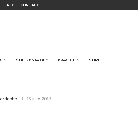
ALITATE
CONTACT
RI
STIL DE VIATA
PRACTIC
STIRI
Iordache
16 iulie 2018