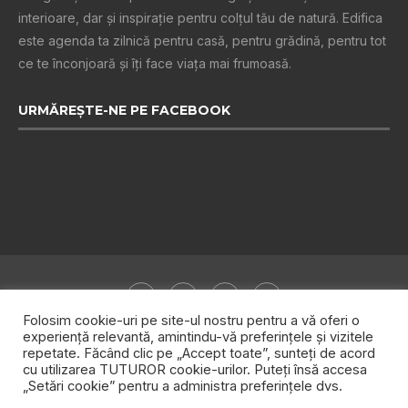
interioare, dar și inspiraţie pentru colţul tău de natură. Edifica
este agenda ta zilnică pentru casă, pentru grădină, pentru tot
ce te înconjoară şi îţi face viaţa mai frumoasă.
URMĂREȘTE-NE PE FACEBOOK
Folosim cookie-uri pe site-ul nostru pentru a vă oferi o
experiență relevantă, amintindu-vă preferințele și vizitele
repetate. Făcând clic pe „Accept toate”, sunteți de acord
Despre noi
Publicitate
Politica de confidențialitate
cu utilizarea TUTUROR cookie-urilor. Puteți însă accesa
„Setări cookie” pentru a administra preferințele dvs.
Contact