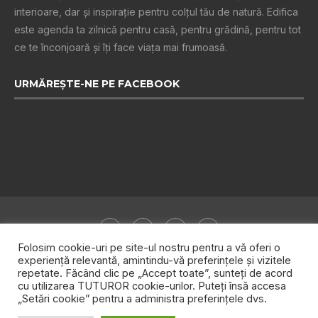
interioare, dar și inspiraţie pentru colţul tău de natură. Edifica
este agenda ta zilnică pentru casă, pentru grădină, pentru tot
ce te înconjoară şi îţi face viaţa mai frumoasă.
URMĂREȘTE-NE PE FACEBOOK
Folosim cookie-uri pe site-ul nostru pentru a vă oferi o
experiență relevantă, amintindu-vă preferințele și vizitele
repetate. Făcând clic pe „Accept toate”, sunteți de acord
Despre noi
Publicitate
Politica de confidențialitate
cu utilizarea TUTUROR cookie-urilor. Puteți însă accesa
„Setări cookie” pentru a administra preferințele dvs.
Contact