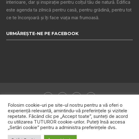
interioare, dar și inspiraţie pentru colţul tău de natură. Edifica
este agenda ta zilnică pentru casă, pentru grădină, pentru tot
ce te înconjoară şi îţi face viaţa mai frumoasă.
URMĂREȘTE-NE PE FACEBOOK
Folosim cookie-uri pe site-ul nostru pentru a vă oferi o
experiență relevantă, amintindu-vă preferințele și vizitele
repetate. Făcând clic pe „Accept toate”, sunteți de acord
Despre noi
Publicitate
Politica de confidențialitate
cu utilizarea TUTUROR cookie-urilor. Puteți însă accesa
„Setări cookie” pentru a administra preferințele dvs.
Contact