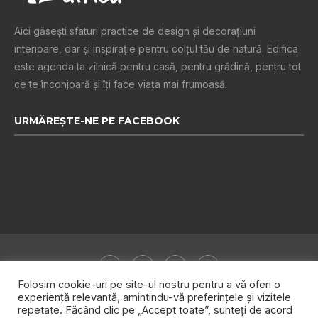
Aici găsești sfaturi practice de design şi decoraţiuni
interioare, dar și inspiraţie pentru colţul tău de natură. Edifica
este agenda ta zilnică pentru casă, pentru grădină, pentru tot
ce te înconjoară şi îţi face viaţa mai frumoasă.
URMĂREȘTE-NE PE FACEBOOK
Folosim cookie-uri pe site-ul nostru pentru a vă oferi o
experiență relevantă, amintindu-vă preferințele și vizitele
repetate. Făcând clic pe „Accept toate”, sunteți de acord