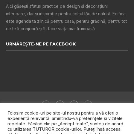
Aici găsești sfaturi practice de design şi decoraţiuni
interioare, dar și inspiraţie pentru colţul tău de natură. Edifica
este agenda ta zilnică pentru casă, pentru grădină, pentru tot
ce te înconjoară şi îţi face viaţa mai frumoasă.
URMĂREȘTE-NE PE FACEBOOK
Folosim cookie-uri pe site-ul nostru pentru a vă oferi o
experiență relevantă, amintindu-vă preferințele și vizitele
repetate. Făcând clic pe „Accept toate”, sunteți de acord
Despre noi
Publicitate
Politica de confidențialitate
cu utilizarea TUTUROR cookie-urilor. Puteți însă accesa