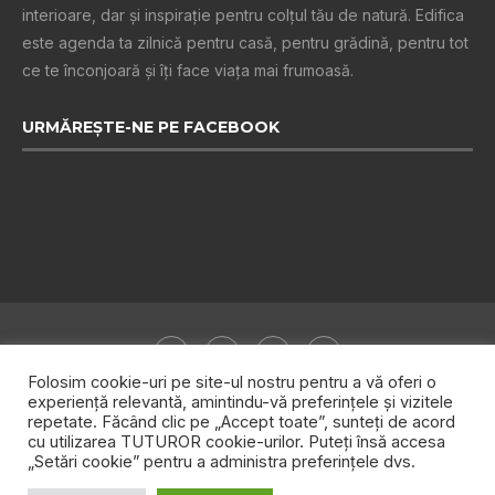
interioare, dar și inspiraţie pentru colţul tău de natură. Edifica
este agenda ta zilnică pentru casă, pentru grădină, pentru tot
ce te înconjoară şi îţi face viaţa mai frumoasă.
URMĂREȘTE-NE PE FACEBOOK
Folosim cookie-uri pe site-ul nostru pentru a vă oferi o
experiență relevantă, amintindu-vă preferințele și vizitele
repetate. Făcând clic pe „Accept toate”, sunteți de acord
Despre noi
Publicitate
Politica de confidențialitate
cu utilizarea TUTUROR cookie-urilor. Puteți însă accesa
„Setări cookie” pentru a administra preferințele dvs.
Contact