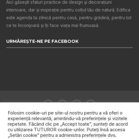
Aici găsești sfaturi practice de design şi decoraţiuni
interioare, dar și inspiraţie pentru colţul tău de natură. Edifica
este agenda ta zilnică pentru casă, pentru grădină, pentru tot
ce te înconjoară şi îţi face viaţa mai frumoasă.
URMĂREȘTE-NE PE FACEBOOK
Folosim cookie-uri pe site-ul nostru pentru a vă oferi o
experiență relevantă, amintindu-vă preferințele și vizitele
repetate. Făcând clic pe „Accept toate”, sunteți de acord
Despre noi
Publicitate
Politica de confidențialitate
cu utilizarea TUTUROR cookie-urilor. Puteți însă accesa
„Setări cookie” pentru a administra preferințele dvs.
Contact