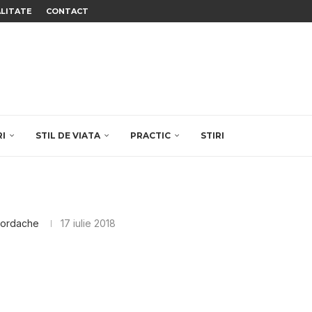
ALITATE
CONTACT
RI
STIL DE VIATA
PRACTIC
STIRI
Iordache
17 iulie 2018