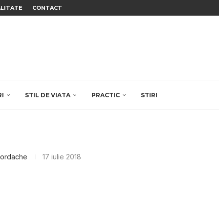
ALITATE
CONTACT
RI
STIL DE VIATA
PRACTIC
STIRI
Iordache
17 iulie 2018