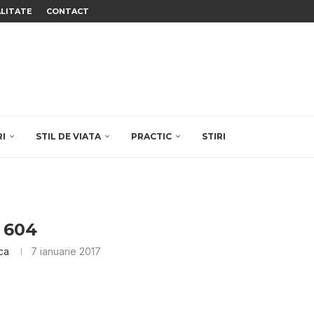
ALITATE
CONTACT
RI
STIL DE VIATA
PRACTIC
STIRI
604
ica
7 ianuarie 2017