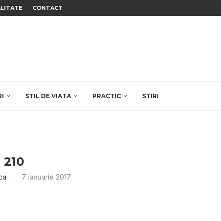
ALITATE
CONTACT
RI
STIL DE VIATA
PRACTIC
STIRI
210
ica
7 ianuarie 2017