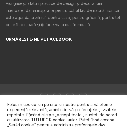
Aici găsești sfaturi practice de design şi decoraţiuni
interioare, dar și inspiraţie pentru colţul tău de natură. Edifica
este agenda ta zilnică pentru casă, pentru grădină, pentru tot
ce te înconjoară şi îţi face viaţa mai frumoasă.
URMĂREȘTE-NE PE FACEBOOK
Folosim cookie-uri pe site-ul nostru pentru a vă oferi o
experiență relevantă, amintindu-vă preferințele și vizitele
repetate. Făcând clic pe „Accept toate”, sunteți de acord
Despre noi
Publicitate
Politica de confidențialitate
cu utilizarea TUTUROR cookie-urilor. Puteți însă accesa
„Setări cookie” pentru a administra preferințele dvs.
Contact