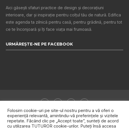
Aici găsești sfaturi practice de design şi decoraţiuni
interioare, dar și inspiraţie pentru colţul tău de natură. Edifica
este agenda ta zilnică pentru casă, pentru grădină, pentru tot
ce te înconjoară şi îţi face viaţa mai frumoasă.
URMĂREȘTE-NE PE FACEBOOK
Folosim cookie-uri pe site-ul nostru pentru a vă oferi o
experiență relevantă, amintindu-vă preferințele și vizitele
repetate. Făcând clic pe „Accept toate”, sunteți de acord
Despre noi
Publicitate
Politica de confidențialitate
cu utilizarea TUTUROR cookie-urilor. Puteți însă accesa