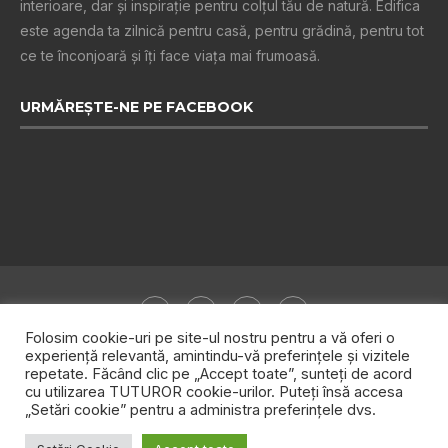
interioare, dar și inspiraţie pentru colţul tău de natură. Edifica
este agenda ta zilnică pentru casă, pentru grădină, pentru tot
ce te înconjoară şi îţi face viaţa mai frumoasă.
URMĂREȘTE-NE PE FACEBOOK
Folosim cookie-uri pe site-ul nostru pentru a vă oferi o
experiență relevantă, amintindu-vă preferințele și vizitele
repetate. Făcând clic pe „Accept toate”, sunteți de acord
Despre noi
Publicitate
Politica de confidențialitate
cu utilizarea TUTUROR cookie-urilor. Puteți însă accesa
„Setări cookie” pentru a administra preferințele dvs.
Contact