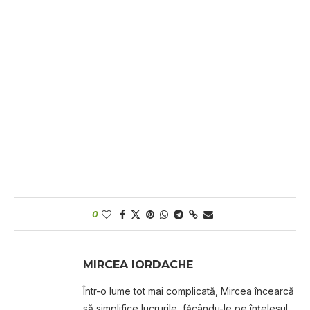
0
MIRCEA IORDACHE
Într-o lume tot mai complicată, Mircea încearcă
să simplifice lucrurile, făcându-le pe înțelesul