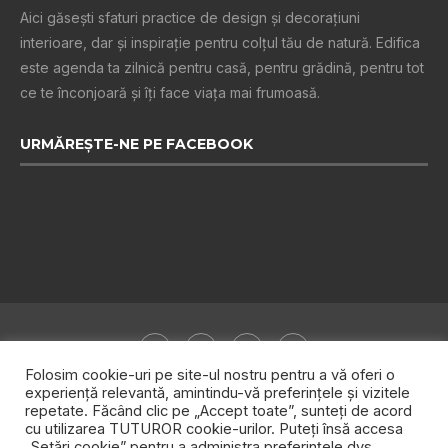
Aici găsești sfaturi practice de design şi decoraţiuni
interioare, dar și inspiraţie pentru colţul tău de natură. Edifica
este agenda ta zilnică pentru casă, pentru grădină, pentru tot
ce te înconjoară şi îţi face viaţa mai frumoasă.
URMĂREȘTE-NE PE FACEBOOK
Folosim cookie-uri pe site-ul nostru pentru a vă oferi o
experiență relevantă, amintindu-vă preferințele și vizitele
repetate. Făcând clic pe „Accept toate”, sunteți de acord
Despre noi
Publicitate
Politica de confidențialitate
cu utilizarea TUTUROR cookie-urilor. Puteți însă accesa
„Setări cookie” pentru a administra preferințele dvs.
Contact