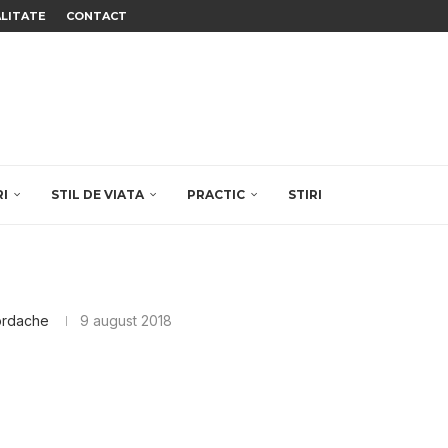
ALITATE
CONTACT
RI
STIL DE VIATA
PRACTIC
STIRI
ordache
9 august 2018