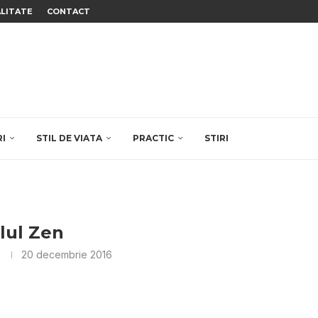
ALITATE
CONTACT
RI
STIL DE VIATA
PRACTIC
STIRI
ilul Zen
20 decembrie 2016