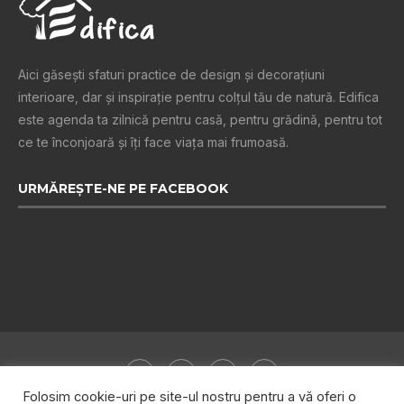
Aici găsești sfaturi practice de design şi decoraţiuni
interioare, dar și inspiraţie pentru colţul tău de natură. Edifica
este agenda ta zilnică pentru casă, pentru grădină, pentru tot
ce te înconjoară şi îţi face viaţa mai frumoasă.
URMĂREȘTE-NE PE FACEBOOK
Folosim cookie-uri pe site-ul nostru pentru a vă oferi o