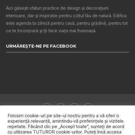
Aici găsești sfaturi practice de design şi decoraţiuni
interioare, dar și inspiraţie pentru colţul tău de natură. Edifica
este agenda ta zilnică pentru casă, pentru grădină, pentru tot
ce te înconjoară şi îţi face viaţa mai frumoasă.
URMĂREȘTE-NE PE FACEBOOK
Folosim cookie-uri pe site-ul nostru pentru a vă oferi o
experiență relevantă, amintindu-vă preferințele și vizitele
repetate. Făcând clic pe „Accept toate”, sunteți de acord
Despre noi
Publicitate
Politica de confidențialitate
cu utilizarea TUTUROR cookie-urilor. Puteți însă accesa