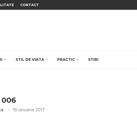
ALITATE
CONTACT
RI
STIL DE VIATA
PRACTIC
STIRI
006
ca
16 ianuarie 2017