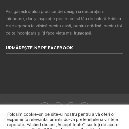
Aici găsești sfaturi practice de design şi decoraţiuni
interioare, dar și inspiraţie pentru colţul tău de natură. Edifica
este agenda ta zilnică pentru casă, pentru grădină, pentru tot
ce te înconjoară şi îţi face viaţa mai frumoasă.
URMĂREȘTE-NE PE FACEBOOK
Folosim cookie-uri pe site-ul nostru pentru a vă oferi o
experiență relevantă, amintindu-vă preferințele și vizitele
repetate. Făcând clic pe „Accept toate”, sunteți de acord
Despre noi
Publicitate
Politica de confidențialitate