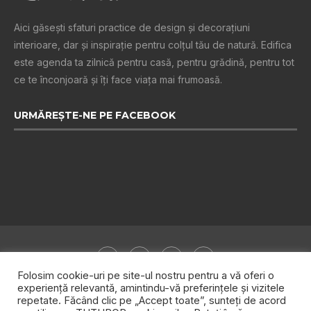
Aici găsești sfaturi practice de design şi decoraţiuni
interioare, dar și inspiraţie pentru colţul tău de natură. Edifica
este agenda ta zilnică pentru casă, pentru grădină, pentru tot
ce te înconjoară şi îţi face viaţa mai frumoasă.
URMĂREȘTE-NE PE FACEBOOK
Folosim cookie-uri pe site-ul nostru pentru a vă oferi o
experiență relevantă, amintindu-vă preferințele și vizitele
repetate. Făcând clic pe „Accept toate”, sunteți de acord
Despre noi
Publicitate
Politica de confidențialitate