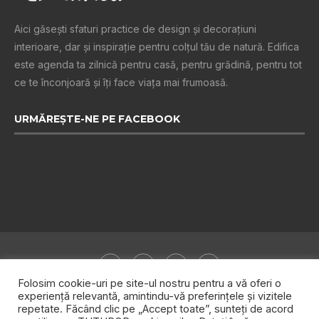
Aici găsești sfaturi practice de design şi decoraţiuni
interioare, dar și inspiraţie pentru colţul tău de natură. Edifica
este agenda ta zilnică pentru casă, pentru grădină, pentru tot
ce te înconjoară şi îţi face viaţa mai frumoasă.
URMĂREȘTE-NE PE FACEBOOK
Folosim cookie-uri pe site-ul nostru pentru a vă oferi o
experiență relevantă, amintindu-vă preferințele și vizitele
repetate. Făcând clic pe „Accept toate”, sunteți de acord
Despre noi
Publicitate
Politica de confidențialitate