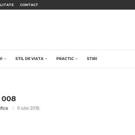
ALITATE
CONTACT
RI
STIL DE VIATA
PRACTIC
STIRI
008
ifica
9 iulie 2018