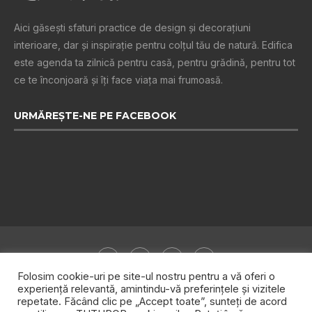
Aici găsești sfaturi practice de design şi decoraţiuni
interioare, dar și inspiraţie pentru colţul tău de natură. Edifica
este agenda ta zilnică pentru casă, pentru grădină, pentru tot
ce te înconjoară şi îţi face viaţa mai frumoasă.
URMĂREȘTE-NE PE FACEBOOK
Folosim cookie-uri pe site-ul nostru pentru a vă oferi o
experiență relevantă, amintindu-vă preferințele și vizitele
repetate. Făcând clic pe „Accept toate”, sunteți de acord
Despre noi
Publicitate
Politica de confidențialitate