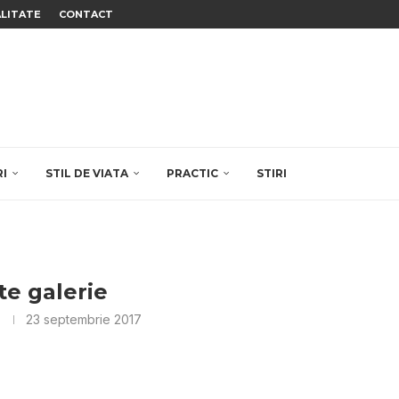
ALITATE
CONTACT
RI
STIL DE VIATA
PRACTIC
STIRI
te galerie
23 septembrie 2017