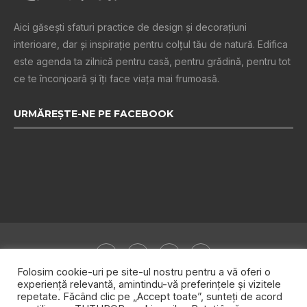
Aici găsești sfaturi practice de design şi decoraţiuni
interioare, dar și inspiraţie pentru colţul tău de natură. Edifica
este agenda ta zilnică pentru casă, pentru grădină, pentru tot
ce te înconjoară şi îţi face viaţa mai frumoasă.
URMĂREȘTE-NE PE FACEBOOK
Folosim cookie-uri pe site-ul nostru pentru a vă oferi o
experiență relevantă, amintindu-vă preferințele și vizitele
repetate. Făcând clic pe „Accept toate”, sunteți de acord
Despre noi
Publicitate
Politica de confidențialitate