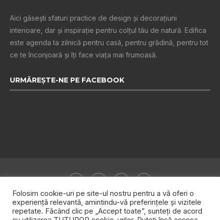
Aici găsești sfaturi practice de design şi decoraţiuni
interioare, dar și inspiraţie pentru colţul tău de natură. Edifica
este agenda ta zilnică pentru casă, pentru grădină, pentru tot
ce te înconjoară şi îţi face viaţa mai frumoasă.
URMĂREȘTE-NE PE FACEBOOK
Folosim cookie-uri pe site-ul nostru pentru a vă oferi o
experiență relevantă, amintindu-vă preferințele și vizitele
repetate. Făcând clic pe „Accept toate”, sunteți de acord
Despre noi
Publicitate
Politica de confidențialitate