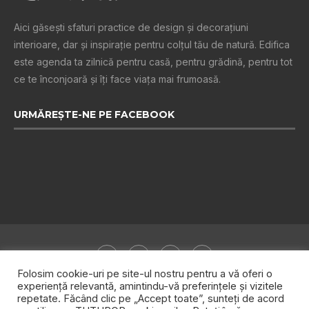
Aici găsești sfaturi practice de design şi decoraţiuni
interioare, dar și inspiraţie pentru colţul tău de natură. Edifica
este agenda ta zilnică pentru casă, pentru grădină, pentru tot
ce te înconjoară şi îţi face viaţa mai frumoasă.
URMĂREȘTE-NE PE FACEBOOK
Folosim cookie-uri pe site-ul nostru pentru a vă oferi o
experiență relevantă, amintindu-vă preferințele și vizitele
repetate. Făcând clic pe „Accept toate”, sunteți de acord
Despre noi
Publicitate
Politica de confidențialitate