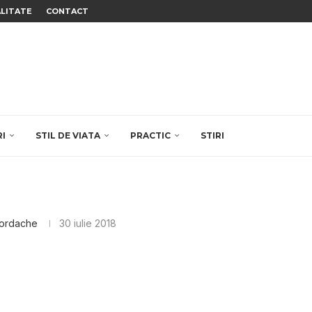
ALITATE
CONTACT
RI
STIL DE VIATA
PRACTIC
STIRI
Iordache
30 iulie 2018