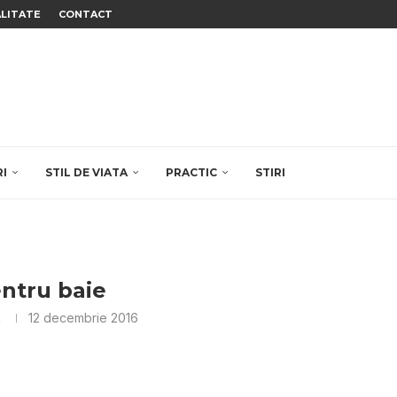
ALITATE
CONTACT
RI
STIL DE VIATA
PRACTIC
STIRI
entru baie
a
12 decembrie 2016